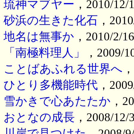
琉神マブヤー
，2010/12
砂浜の生きた化石
，2010
地名は無事か
，2010/2/
「南極料理人」
，2009/1
ことばあふれる世界へ
，
ひとり多機能時代
，2009
雪かきで心あたたか
，20
おとなの成長
，2008/12
川岸で見つけた
，2008/