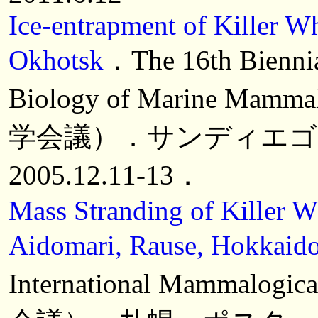
Ice-entrapment of Killer Wh
Okhotsk
．The 16th Biennia
Biology of Marine Ma
学会議）．サンディエゴ
2005.12.11-13．
Mass Stranding of Killer Wh
Aidomari, Rause, Hokkaido 
International Mammal