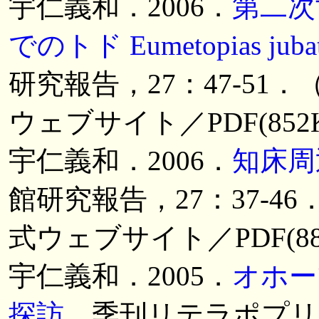
宇仁義和．2006．
第二次
でのトド Eumetopias ju
研究報告，27：47-5
ウェブサイト／PDF(852
宇仁義和．2006．
知床周
館研究報告，27：37-
式ウェブサイト／PDF(8
宇仁義和．2005．
オホー
探訪
．季刊リテラポプリ，