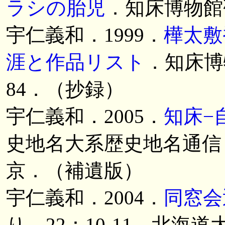
ラシの胎児
．知床博物館研
宇仁義和．1999．
樺太敷
涯と作品リスト
．知床博
84．（抄録）
宇仁義和．2005．
知床−
史地名大系歴史地名通信，
京．（補遺版）
宇仁義和．2004．
同窓会
り，22：10-11．北海