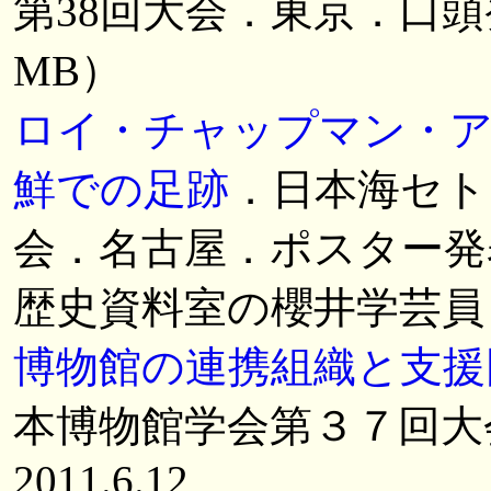
第38回大会．東京．口頭発表．2
MB）
ロイ・チャップマン・
鮮での足跡
．日本海セト
会．名古屋．ポスター発表．2
歴史資料室の櫻井学芸員と
博物館の連携組織と支援
本博物館学会第３７回大
2011.6.12