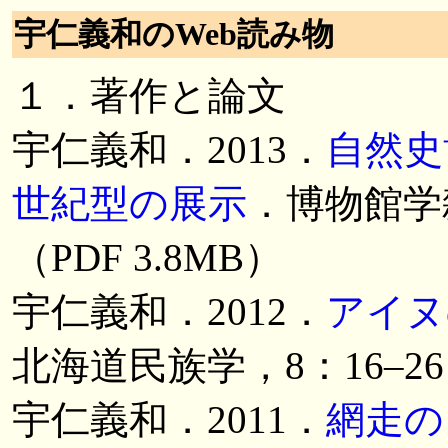
宇仁義和のWeb読み物
１．著作と論文
宇仁義和．2013．
自然史
世紀型の展示
．博物館学雑
（PDF 3.8MB）
宇仁義和．2012．
アイヌ
北海道民族学，8：16–26．
宇仁義和．2011．
網走の