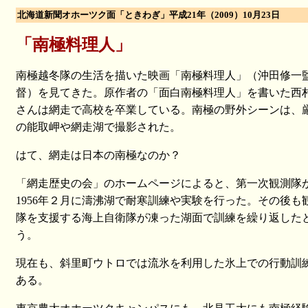
北海道新聞オホーツク面「ときわぎ」平成21年（2009）10月23日
「南極料理人」
南極越冬隊の生活を描いた映画「南極料理人」（沖田修一
督）を見てきた。原作者の「面白南極料理人」を書いた西
さんは網走で高校を卒業している。南極の野外シーンは、
の能取岬や網走湖で撮影された。
はて、網走は日本の南極なのか？
「網走歴史の会」のホームページによると、第一次観測隊
1956年２月に濤沸湖で耐寒訓練や実験を行った。その後も
隊を支援する海上自衛隊が凍った湖面で訓練を繰り返した
う。
現在も、斜里町ウトロでは流氷を利用した氷上での行動訓
ある。