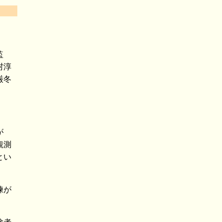
監
村淳
厳冬
が
観測
とい
練が