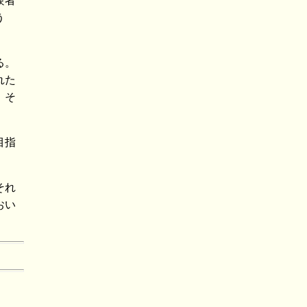
験者
う
る。
れた
、そ
目指
それ
おい