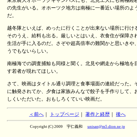
東京農大オホーツクキャンパスにも、北見工大にも南極経
の先生がいる。オホーツク地方は南極に一番近い場所のよ
だ。
越冬隊といえば、めったに行くことが出来ない場所に行け
そのうえ、給料も出る。厳しいとはいえ、衣食住が保障さ
生活が手に入るのだ。さぞや超高倍率の難関かと思いきや
うでもないらしい。
南極海での調査捕鯨も同様と聞く。北見や網走から極地を
す若者が現れてほしい。
さて、映画はタイトル通り調理と食事場面の連続だった。
に触発されてか、夕食は家族みんなで餃子を手作りして、
しくいただいた。おもしろくていい映画だ。
＜前へ
｜
トップページ
｜
著作と経歴
｜
後へ
Copyright (C) 2009 宇仁義和
unisan@m5.dion.ne.jp