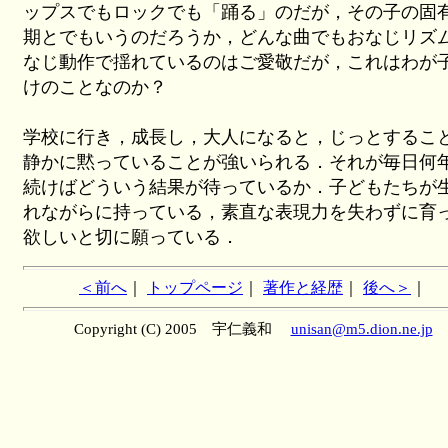
ップスでもロックでも「踊る」のだが，その子の固
期とでもいうのだろうか，どんな曲でもおなじリズ
なじ動作で揺れているのはご愛敬だが，これはわが
けのことなのか？
学校に行き，成長し，大人になると，じっとするこ
静かに黙っていることが強いられる．それが毎日何
続けばどういう結果が待っているか．子どもたちが
れながらに持っている，素直な表現力を失わずに育
欲しいと切に願っている．
＜前へ
｜
トップページ
｜
著作と経歴
｜
後へ＞
｜
Copyright (C) 2005 宇仁義和
unisan@m5.dion.ne.jp