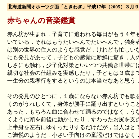
北海道新聞オホーツク面「ときわぎ」平成17年（2005）３月
赤ちゃんの音楽鑑賞
赤ん坊が生まれ，子育てに追われる毎日がもう４年
いている．それはもうたいへんでたいへんで，独身
は別の世界の住人のような感覚だ．けれども忙しい
にも発見があって，子どもの感覚に新鮮に驚き，人
しさにも触れ，少子化対策といいつつ共働き世帯に
親切な社会の仕組みを実感したり，子どもは３歳ま
一生分の親孝行をするというのは本当だなあと思う
その発見のひとつに，１歳にならない赤ん坊でも歌
くのがうれしくて，身体が勝手に踊り出すというこ
あった．もちろん曲に合わせて踊るのではなく，う
くように頭を前後に動かしたり，すわったお尻を支
上半身を左右にゆすったりするだけだが，当人はと
ご満悦のようだ．小さい子向けの童謡だけではなく