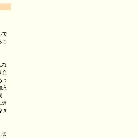
ルで
るこ
．
んな
り合
あっ
知床
問
に違
稼ぎ
しま