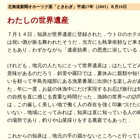
北海道新聞オホーツク面「ときわぎ」平成17年（2005）８月10日
わたしの世界遺産
７月１４日，知床が世界遺産に登録された．ウトロのホテ
は祝い酒が振る舞われたそうだ．当方にも執筆依頼など来
ともあり，わずかながら「遺産効果」の恩恵に浴している
けれども，地元の人たちにとって世界遺産は，はたしてど
意味があるのだろう．斜里や羅臼では，夏休みに親類や知
いを頼って半島先端部にある漁業番屋に出掛ける楽しみが
た．年に一度，お盆の休漁中にだけ実現するお忍び旅行は
の自然を直に感じる貴重な時間だった．漁師の世界への訪
は，この厳しく美しい地で働く人の存在を強く印象づけた
いない．地域にとってみれば，知床は直に知っている人の
の場所であり，釣りや山菜採りをする裏庭でもあった．
これからの知床は，地元の手の届かないところへと行って