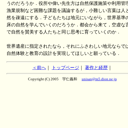
うのだろうか．役所や偉い先生方は自然保護施策や利用管
漁業規制など困難な課題を議論するが，小難しい言葉は人
然を疎遠にする．子どもたちは地元にいながら，世界基準
床の自然を学んでいくのだろうか．都会から来て，空虚な
で自然を賛美する人たちと同じ思考に育っていくのか．
世界遺産に指定されたなら，それにふさわしい地元ならで
自然体験と教育の設計を実現してほしいと願っている．
＜前へ
｜
トップページ
｜
著作と経歴
｜
Copyright (C) 2005 宇仁義和
unisan@m5.dion.ne.jp