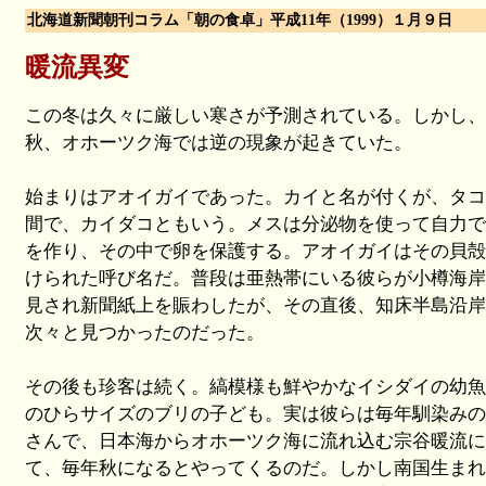
北海道新聞朝刊コラム「朝の食卓」平成11年（1999）１月９日
暖流異変
この冬は久々に厳しい寒さが予測されている。しかし、
秋、オホーツク海では逆の現象が起きていた。
始まりはアオイガイであった。カイと名が付くが、タコ
間で、カイダコともいう。メスは分泌物を使って自力で
を作り、その中で卵を保護する。アオイガイはその貝殻
けられた呼び名だ。普段は亜熱帯にいる彼らが小樽海岸
見され新聞紙上を賑わしたが、その直後、知床半島沿岸
次々と見つかったのだった。
その後も珍客は続く。縞模様も鮮やかなイシダイの幼魚
のひらサイズのブリの子ども。実は彼らは毎年馴染みの
さんで、日本海からオホーツク海に流れ込む宗谷暖流に
て、毎年秋になるとやってくるのだ。しかし南国生まれ