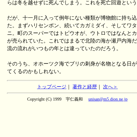
らは冬を越せずに死んでしまう。これを死亡回遊という
だが、十一月に入って例年にない種類が博物館に持ち込
た。まずハリセンボン、続いてカガミダイ、そしてワタ
ニ。町のスーパーではトビウオが、ウトロではなんとカ
が売られていた。これではまるで北陸の海か瀬戸内海だ
流の流れがいつもの年とは違っていたのだろう。
そのうち、オホーツク海でブリの刺身が名物となる日が
てくるのかもしれない。
トップページ
｜
著作と経歴
｜
次へ＞
Copyright (C) 1999 宇仁義和
unisan@m5.dion.ne.jp