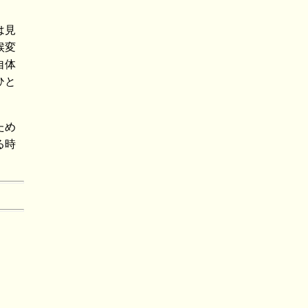
は見
候変
自体
ひと
ため
る時