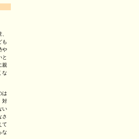
世、
ども
塾や
いと
に親
くな
のは
、対
ない
なさ
えて
らな