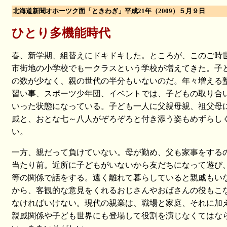
北海道新聞オホーツク面「ときわぎ」平成21年（2009）５月９日
ひとり多機能時代
春、新学期、組替えにドキドキした。ところが、このご時
市街地の小学校でも一クラスという学校が増えてきた。子
の数が少なく、親の世代の半分もいないのだ。年々増える
習い事、スポーツ少年団、イベントでは、子どもの取り合
いった状態になっている。子ども一人に父親母親、祖父母
戚と、おとな七～八人がぞろぞろと付き添う姿もめずらし
い。
一方、親だって負けていない。母が勤め、父も家事をする
当たり前。近所に子どもがいないから友だちになって遊び
等の関係で話をする。遠く離れて暮らしていると親戚もい
から、客観的な意見をくれるおじさんやおばさんの役もこ
なければいけない。現代の親業は、職場と家庭、それに加
親戚関係や子ども世界にも登場して役割を演じなくてはな