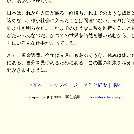
い。ああいそがしい。
日本はこれから人口が減る。経済もこれまでのような成長
込めない。縮小社会に入ったことは間違いない。それは気
動よりも明らかだ。これまでのような日常を維持すること
がたいへんなのだ。かつての世界を当然を思い込むから、
りにいろんな仕事がふってくる。
さて、黄金週間。今年は９月にもあるそうな。休みは休む
にある。自分を見つめるためにある。この国の将来を考え
間がきますように。
＜前へ
｜
トップページ
｜
著作と経歴
｜
後へ
Copyright (C) 2009 宇仁義和
unisan@m5.dion.ne.jp