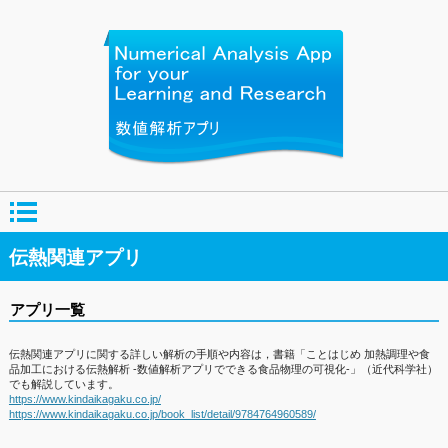
伝熱関連アプリ
アプリ一覧
伝熱関連アプリに関する詳しい解析の手順や内容は，書籍「ことはじめ 加熱調理や食
品加工における伝熱解析 -数値解析アプリでできる食品物理の可視化-」（近代科学社）
でも解説しています。
https://www.kindaikagaku.co.jp/
https://www.kindaikagaku.co.jp/book_list/detail/9784764960589/