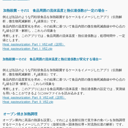
加熱殺菌－その
1 食品周囲の流体温度と熱伝達係数が一定の場合
－
例えば缶詰のような円柱状食品を加熱殺菌するケースをイメージしたアプリ（伝熱解
析，微生物死滅解析，F
値算出）です。
p
食品内部の温度変化を求め，その結果に基づいて食品内部の微生物死滅曲線や中心点の
F
値を計算・解析し，これらの現象を
p
考察します。このアプリでは，食品周囲の流体温度・熱伝達係数は，処理時間中，一定
値とします。
Heat_pasteurization_Part_I_V62.pdf（説明）
Heat_pasteurization_Part_I_V62.zip
加熱殺菌ーその2 食品周囲の流体温度と熱伝達係数が変化する場合ー
例えば缶詰のような円柱状食品を加熱殺菌するケースをイメージしたアプリ（伝熱解
析，微生物死滅解析，F
値算出）です。
p
食品内部の温度変化を求め，その結果に基づいて食品内部の微生物死滅曲線や中心点の
F
値を計算･解析し，これらの現象を
p
考察します。このアプリにおける食品周囲の流体温度・熱伝達係数の設定では，実測値
を用いることができるようにcsvファイルを読み込みます。
Heat_pasteurization_Part_II_V62.pdf（説明）
Heat_pasteurization_Part_II_V62.zip
オーブン焼き加熱調理
オーブン庫内に高温の熱源を設置し，それによる放射伝熱で直方体の食パンを加熱調理
するケースをイメージしたアプリ（放射伝熱＋固体熱伝導＋対流熱伝達の解析）です。