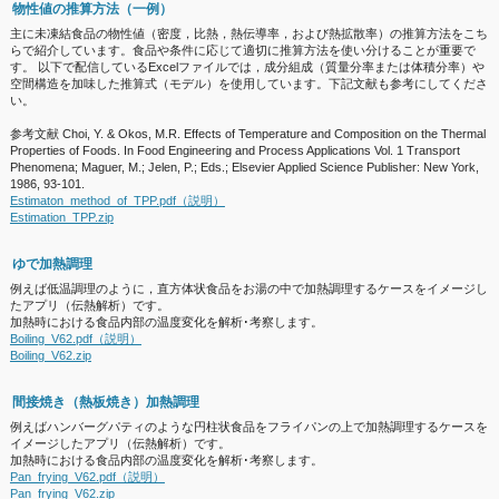
物性値の推算方法（一例）
主に未凍結食品の物性値（密度，比熱，熱伝導率，および熱拡散率）の推算方法をこち
らで紹介しています。食品や条件に応じて適切に推算方法を使い分けることが重要で
す。 以下で配信しているExcelファイルでは，成分組成（質量分率または体積分率）や
空間構造を加味した推算式（モデル）を使用しています。下記文献も参考にしてくださ
い。
参考文献 Choi, Y. & Okos, M.R. Effects of Temperature and Composition on the Thermal
Properties of Foods. In Food Engineering and Process Applications Vol. 1 Transport
Phenomena; Maguer, M.; Jelen, P.; Eds.; Elsevier Applied Science Publisher: New York,
1986, 93-101.
Estimaton_method_of_TPP.pdf（説明）
Estimation_TPP.zip
ゆで加熱調理
例えば低温調理のように，直方体状食品をお湯の中で加熱調理するケースをイメージし
たアプリ（伝熱解析）です。
加熱時における食品内部の温度変化を解析･考察します。
Boiling_V62.pdf（説明）
Boiling_V62.zip
間接焼き（熱板焼き）加熱調理
例えばハンバーグパティのような円柱状食品をフライパンの上で加熱調理するケースを
イメージしたアプリ（伝熱解析）です。
加熱時における食品内部の温度変化を解析･考察します。
Pan_frying_V62.pdf（説明）
Pan_frying_V62.zip