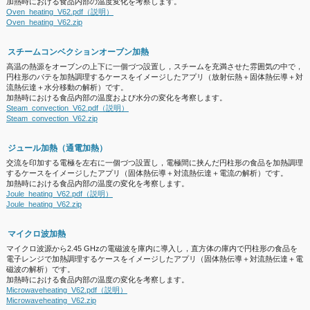
加熱時における食品内部の温度変化を考察します。
Oven_heating_V62.pdf（説明）
Oven_heating_V62.zip
スチームコンベクションオーブン加熱
高温の熱源をオーブンの上下に一個づつ設置し，スチームを充満させた雰囲気の中で，
円柱形のパテを加熱調理するケースをイメージしたアプリ（放射伝熱＋固体熱伝導＋対
流熱伝達＋水分移動の解析）です。
加熱時における食品内部の温度および水分の変化を考察します。
Steam_convection_V62.pdf（説明）
Steam_convection_V62.zip
ジュール加熱（通電加熱）
交流を印加する電極を左右に一個づつ設置し，電極間に挟んだ円柱形の食品を加熱調理
するケースをイメージしたアプリ（固体熱伝導＋対流熱伝達＋電流の解析）です。
加熱時における食品内部の温度の変化を考察します。
Joule_heating_V62.pdf（説明）
Joule_heating_V62.zip
マイクロ波加熱
マイクロ波源から2.45 GHzの電磁波を庫内に導入し，直方体の庫内で円柱形の食品を
電子レンジで加熱調理するケースをイメージしたアプリ（固体熱伝導＋対流熱伝達＋電
磁波の解析）です。
加熱時における食品内部の温度の変化を考察します。
Microwaveheating_V62.pdf（説明）
Microwaveheating_V62.zip