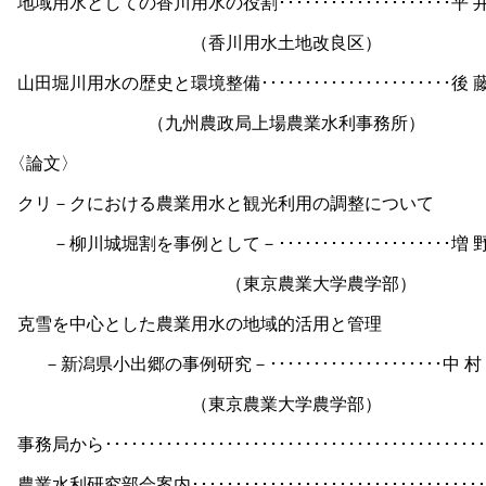
地域用水としての香川用水の役割････････････････････平
（香川用水土地改良区）
山田堀川用水の歴史と環境整備･･････････････････････後
（九州農政局上場農業水利事務所）
〈論文〉
クリ－クにおける農業用水と観光利用の調整について
－柳川城堀割を事例として－････････････････････増
（東京農業大学農学部）
克雪を中心とした農業用水の地域的活用と管理
－新潟県小出郷の事例研究－････････････････････中
村
（東京農業大学農学部）
事務局から････････････････････････････････････････････
農業水利研究部会案内･･･････････････････････････････････