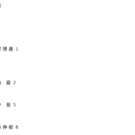
］
村
博
康
1
山
巌
2
中
覚
5
藤
伸
俊
8