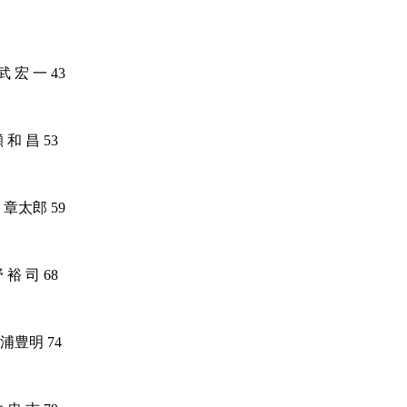
武
宏
一
43
瀬
和
昌
53
章太郎
59
野
裕
司
68
浦豊明
74