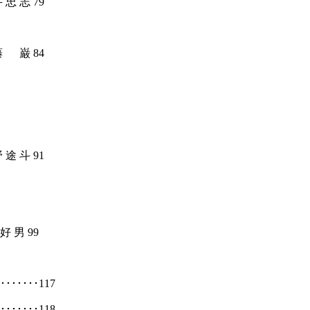
井
忠
志
79
藤
巌
84
野
途
斗
91
好
男
99
･･･････
117
･･････
118