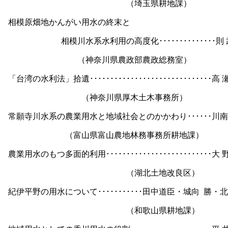
（埼玉県耕地課）
相模原畑地かんがい用水の終末と
相模川水系水利用の高度化･･････････････則
（神奈川県農政部農政総務室）
「台湾の水利法」拾遺･･････････････････････････････高
（神奈川県厚木土木事務所）
常願寺川水系の農業用水と地域社会とのかかわり･･････川南
（富山県富山農地林務事務所耕地課）
農業用水のもつ多面的利用･･････････････････････････大
（湖北土地改良区）
紀伊平野の用水について･･･････････田中道臣・城向
勝・北
（和歌山県耕地課）