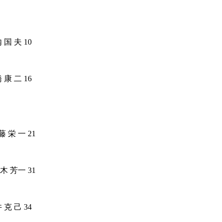
内
国
夫
10
橋
康
二
16
藤
栄
一
21
々木
芳一
31
井
克
己
34