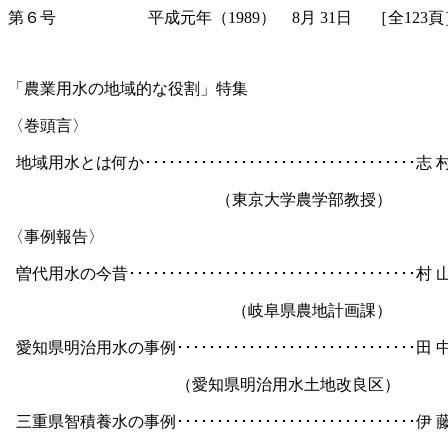
第６号
平成元年（
1989
）
8
月
31
日
［全
123
頁
「農業用水の地域的な役割」特集
〈巻頭言〉
地域用水とは何か･･････････････････････････････････志
（東京大学農学部教授）
〈事例報告〉
曽代用水の今昔････････････････････････････････････村
（岐阜県農地計画課）
愛知県明治用水の事例･･････････････････････････････田
（愛知県明治用水土地改良区）
三重県智積養水の事例･･････････････････････････････伊