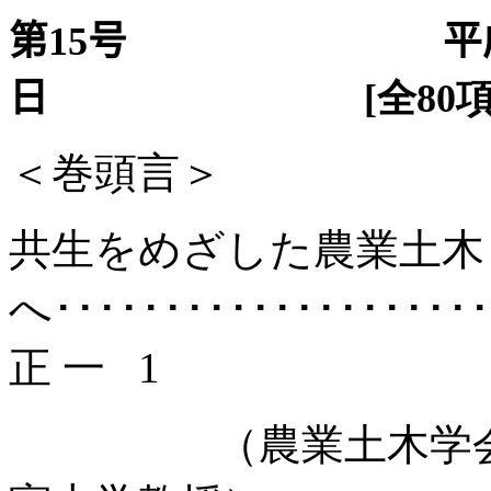
第
1
5
号
平
日
[
全
80項
＜巻頭言＞
共生をめざした農業土木
へ･･･････････････････
正 一
1
（農業土木学