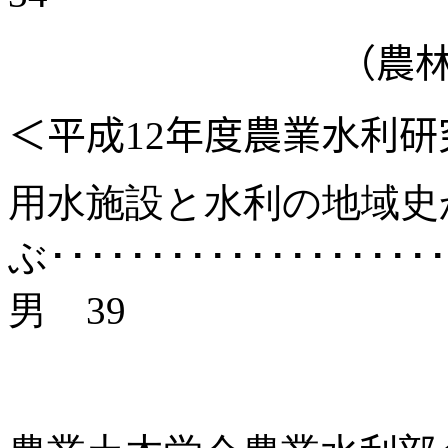
（農
＜平成
12
年度農業水利研
用水施設と水利の地域史
ぶ･････････････････
男
39