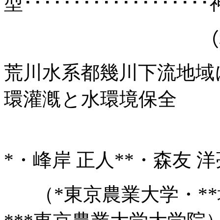
型･･････････････････
（
荒川水系都幾川下流地域
環灌漑と水環境保全
*
・峰岸 正人
**
・森友 洋
（
*
東京農業大学・
**